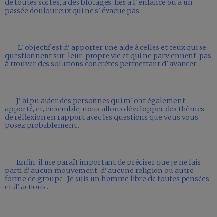
de toutes sortes, à des blocages, liés à l' enfance ou à un
passée douloureux qui ne s' évacue pas .
L' objectif est d' apporter une aide à celles et ceux qui se
questionnent sur leur propre vie et qui ne parviennent pas
à trouver des solutions concrétes permettant d' avancer .
J' ai pu aider des personnes qui m' ont également
apporté, et, ensemble, nous allons développer des thèmes
de réflexion en rapport avec les questions que vous vous
posez probablement .
Enfin, il me paraît important de préciser que je ne fais
parti d' aucun mouvement, d' aucune religion ou autre
forme de groupe . Je suis un homme libre de toutes pensées
et d' actions .