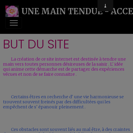
UNE MAIN TENDUE - ACCE
BUT DU SITE
La création de ce site internet est destinée à tendre une
main vers toutes personnes désireuses de la saisir . L' idée
qui anime cette démarche est de partager des expériences
vécues et non de se faire connaitre .
Certains êtres en recherche d' une vie harmonieuse se
trouvent souvent freinés par des difficultées qui les
empêchent de s' épanouir pleinement .
Ces obstacles sont souvent liés au mal être, à des craintes