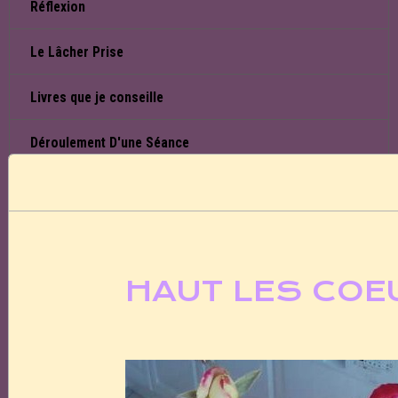
Réflexion
Le Lâcher Prise
Livres que je conseille
Déroulement D'une Séance
7 différences entre la religio
Interactif
HAUT LES COEU
Flyer
Réflexions
Contact