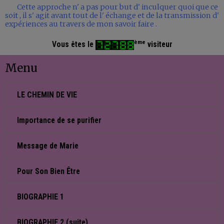
Cette approche n' a pas pour but d' inculquer quoi que ce
soit , il s' agit avant tout de l' échange et de la transmission d'
expériences au travers de mon savoir faire .
ème
Vous êtes le
visiteur
Menu
LE CHEMIN DE VIE
Importance de se purifier
Message de Marie
Pour Son Bien Être
BIOGRAPHIE 1
BIOGRAPHIE 2 (suite)