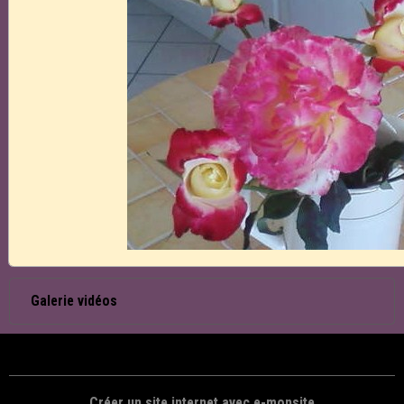
Livre d'or
Galerie vidéos
Blog
Réflexion
1
Vidéos
Galerie vidéos
Créer un site internet avec e-monsite